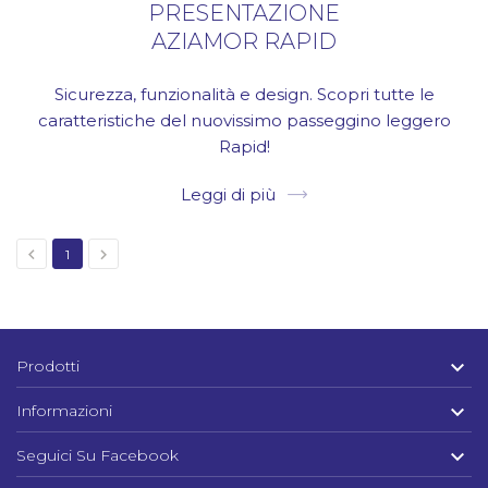
PRESENTAZIONE
AZIAMOR RAPID
Sicurezza, funzionalità e design. Scopri tutte le
caratteristiche del nuovissimo passeggino leggero
Rapid!
Leggi di più


1

Prodotti

Informazioni

Seguici Su Facebook