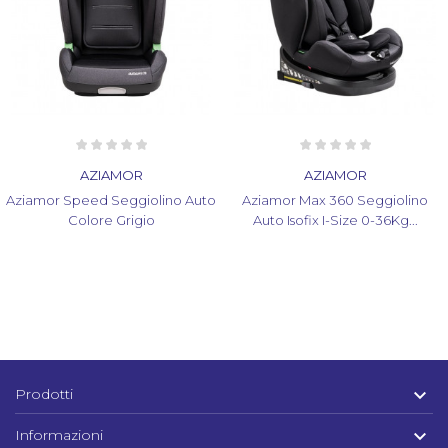
AZIAMOR
AZIAMOR
Aziamor Speed Seggiolino Auto
Aziamor Max 360 Seggiolino
Colore Grigio
Auto Isofix I-Size 0-36Kg...

Prodotti

Informazioni