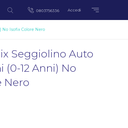
Accedi
0803756336
) No Isofix Colore Nero
ix Seggiolino Auto
 (0-12 Anni) No
e Nero