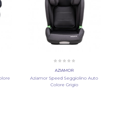
AZIAMOR
 Auto
Aziamor Base Auto Betafix Colore
Aziamor 
Nero
Is