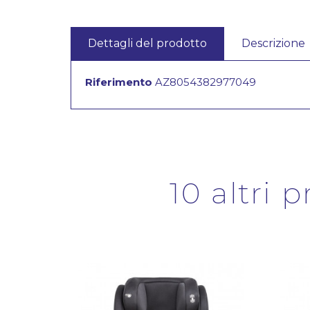
Dettagli del prodotto
Descrizione
Riferimento
AZ8054382977049
10 altri 