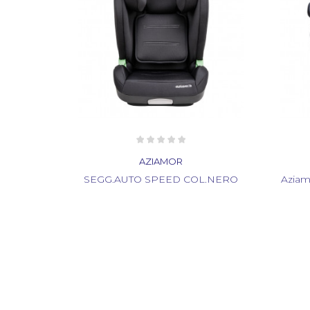
AZIAMOR
L.NERO
Aziamor Base Auto Betafix Colore
Azia
Grigio