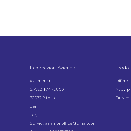
Informazioni Azienda
Prodott
Aziamor Srl
Offerte
S.P. 231 KM 75,800
Nuovi p
70032 Bitonto
Più vend
Bari
Italy
Scrivici: aziamor.office@gmail.com