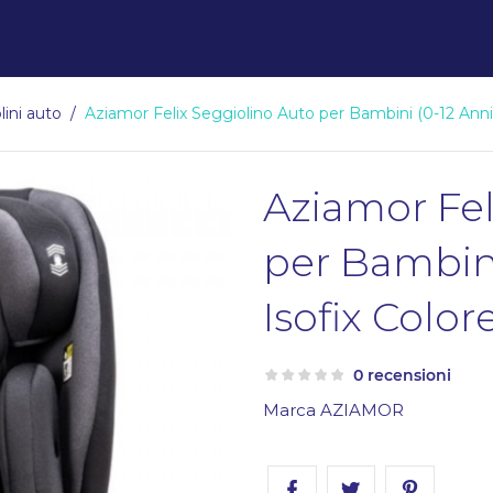
lini auto
Aziamor Felix Seggiolino Auto per Bambini (0-12 Anni
Aziamor Fel
per Bambini
Isofix Color
0 recensioni
Marca
AZIAMOR