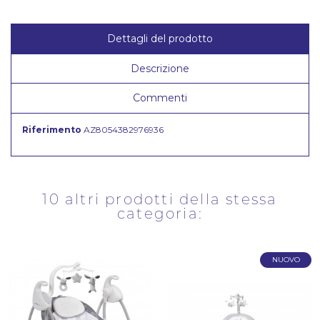
Dettagli del prodotto
Descrizione
Commenti
Riferimento
AZ8054382976936
10 altri prodotti della stessa
categoria:
NUOVO