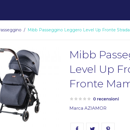
asseggino
Mibb Passeggino Leggero Level Up Fronte Strad
Mibb Passe
Level Up Fr
Fronte Mam
0 recensioni
Marca
AZIAMOR