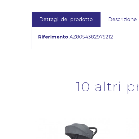
Dettagli del prodotto
Descrizione
Riferimento
AZ8054382975212
10 altri 