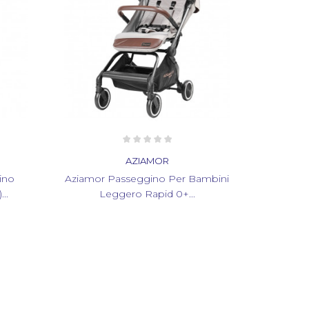
AZIAMOR
er Bambini
Aziamor Happy Passeggino
+...
Economico Ultra Leggero Da...
Ec