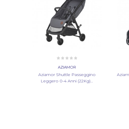
R
AZIAMOR
Passeggino
Aziamor Passeggino Per Bambini
 (22Kg)...
Leggero Rapid 0+...