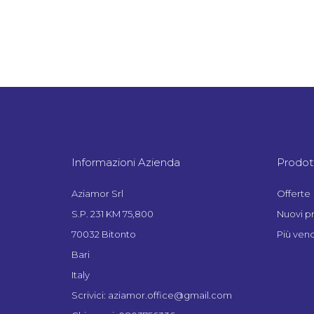
Informazioni Azienda
Prodott
Aziamor Srl
Offerte
S.P. 231 KM 75,800
Nuovi p
70032 Bitonto
Più vend
Bari
Italy
Scrivici: aziamor.office@gmail.com