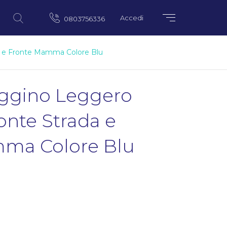
Accedi
0803756336
a e Fronte Mamma Colore Blu
ggino Leggero
onte Strada e
ma Colore Blu