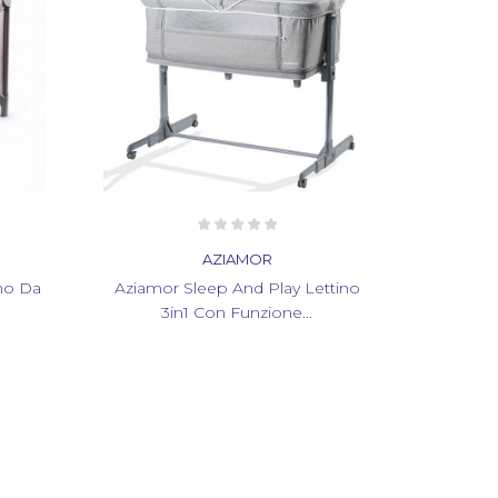
AZIAMOR
ttino
Aziamor Holiday Plus Lettino Da
Aziamor
Viaggio Campeggio...
Vi