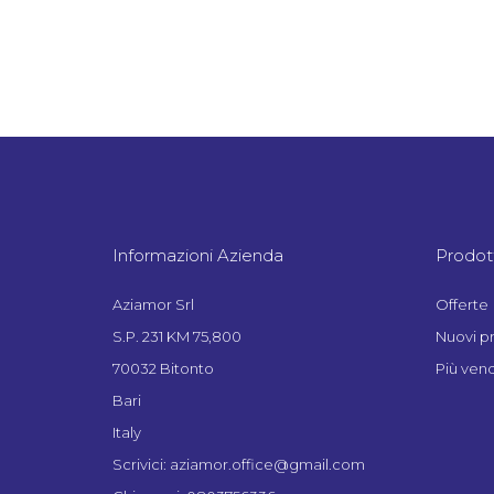
Informazioni Azienda
Prodott
Aziamor Srl
Offerte
S.P. 231 KM 75,800
Nuovi p
70032 Bitonto
Più vend
Bari
Italy
Scrivici: aziamor.office@gmail.com