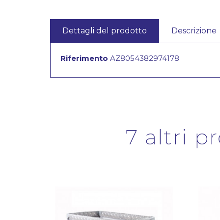
Dettagli del prodotto
Descrizione
Riferimento
AZ8054382974178
7 altri p