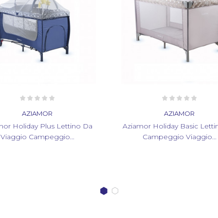
AZIAMOR
AZIAMOR
or Holiday Basic Lettino Da
Aziamor Sleep And Play Le
Campeggio Viaggio...
3in1 Con Funzione...