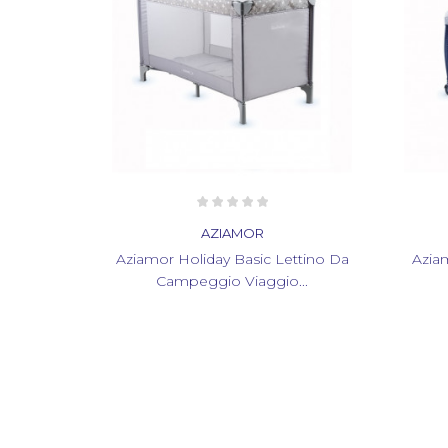
AZIAMOR
ttino Da
Aziamor Holiday Plus Lettino Da
Aziam
...
Viaggio Campeggio...