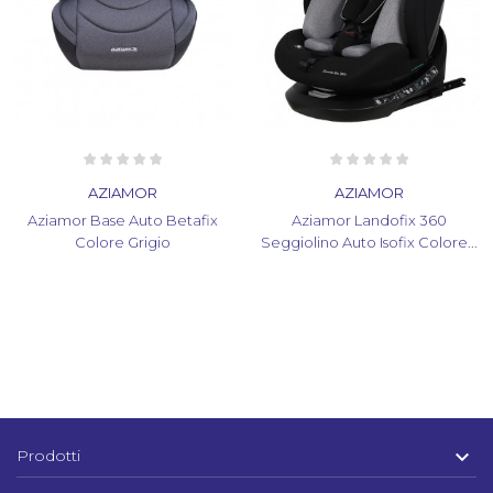
AZIAMOR
AZIAMOR
Aziamor Base Auto Betafix
Aziamor Landofix 360
Colore Grigio
Seggiolino Auto Isofix Colore...

Prodotti