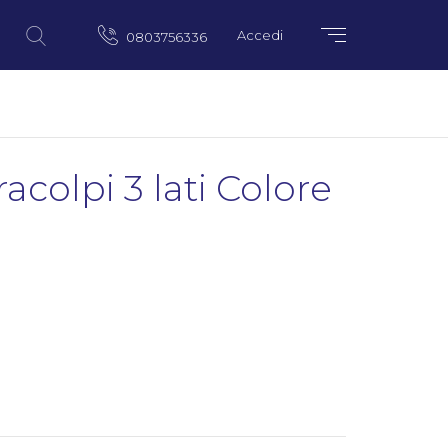
Accedi
0803756336
acolpi 3 lati Colore