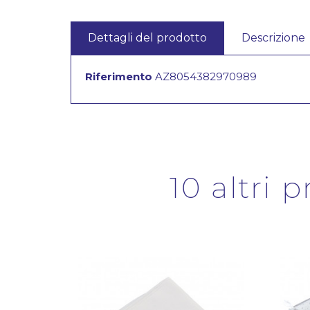
Dettagli del prodotto
Descrizione
Riferimento
AZ8054382970989
10 altri 