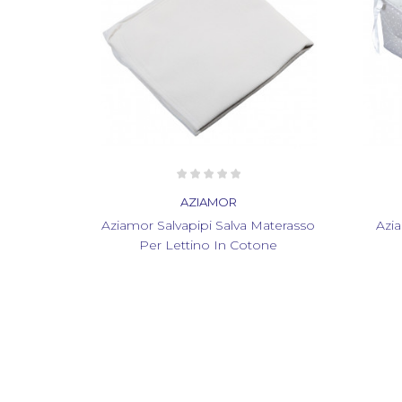
AZIAMOR
AZIAMOR
vapipi Salva Materasso
Aziamor Riduttore Per Lettino
ttino In Cotone
Bebè Colore Stelline...