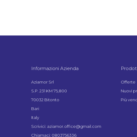
Informazioni Azienda
Prodott
Aziamor Srl
Offerte
S.P. 231 KM 75,800
Nuovi p
70032 Bitonto
Più vend
Bari
Italy
Scrivici: aziamor.office@gmail.com
Chiamaci: 0803756336