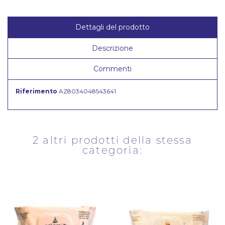
Dettagli del prodotto
Descrizione
Commenti
Riferimento
AZ8034048543641
2 altri prodotti della stessa
categoria: