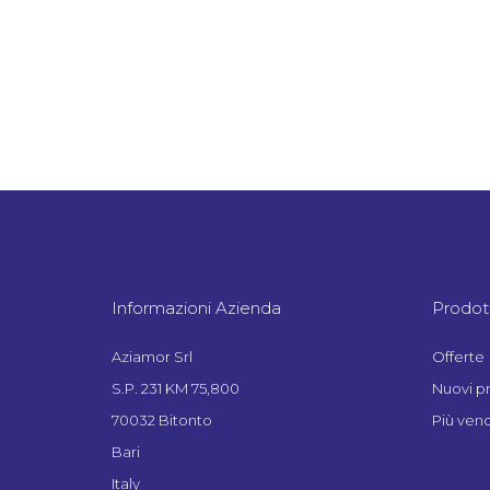
Informazioni Azienda
Prodott
Aziamor Srl
Offerte
S.P. 231 KM 75,800
Nuovi p
70032 Bitonto
Più vend
Bari
Italy