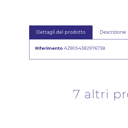
Dettagli del prodotto
Descrizione
Riferimento
AZ8054382976738
7 altri p