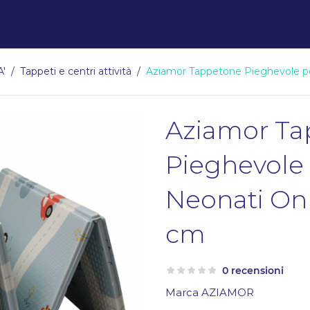
A'
Tappeti e centri attività
Aziamor Tappetone Pieghevole p
Aziamor Ta
Pieghevole
Neonati On
cm
0 recensioni
Marca
AZIAMOR