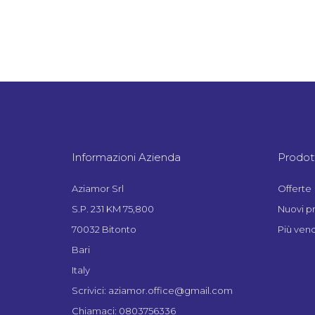
Informazioni Azienda
Prodott
Aziamor Srl
Offerte
S.P. 231 KM 75,800
Nuovi p
70032 Bitonto
Più vend
Bari
Italy
Scrivici: aziamor.office@gmail.com
Chiamaci: 0803756336