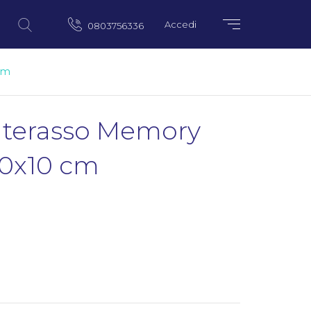
Accedi
0803756336
cm
terasso Memory
0x10 cm