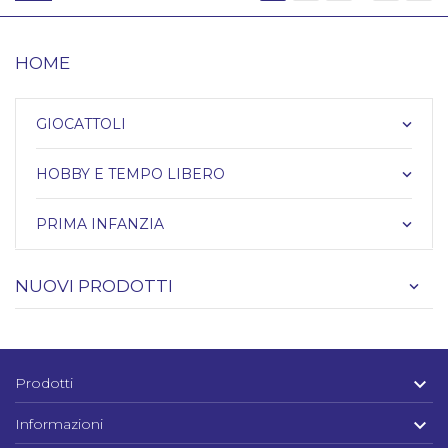
HOME
GIOCATTOLI
keyboard_arrow_down
HOBBY E TEMPO LIBERO
keyboard_arrow_down
PRIMA INFANZIA
keyboard_arrow_down
NUOVI PRODOTTI

Prodotti

Informazioni