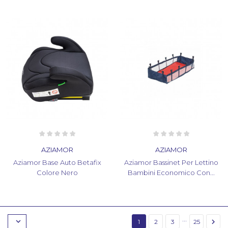
AZIAMOR
AZIAMOR
Aziamor Base Auto Betafix
Aziamor Bassinet Per Lettino
Colore Nero
Bambini Economico Con...
…


1
2
3
25