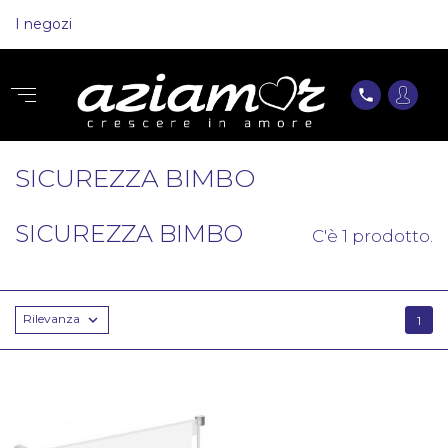
I negozi
phone
SICUREZZA BIMBO
SICUREZZA BIMBO
C'è 1 prodotto.
Rilevanza

1