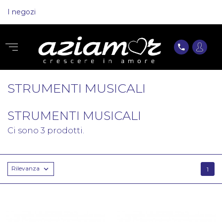
I negozi
phone
STRUMENTI MUSICALI
STRUMENTI MUSICALI
Ci sono 3 prodotti.
Rilevanza

1