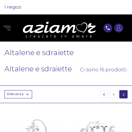
I negozi
phone
Altalene e sdraiette
Altalene e sdraiette
Ci sono 16 prodotti.
Rilevanza


1
2