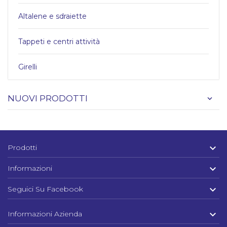
Altalene e sdraiette
Tappeti e centri attività
Girelli
NUOVI PRODOTTI

Prodotti

Informazioni

Seguici Su Facebook

Informazioni Azienda