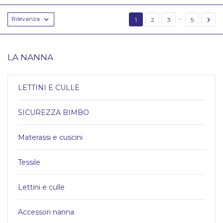
…
Rilevanza


1
2
3
5
LA NANNA
LETTINI E CULLE
SICUREZZA BIMBO
Materassi e cuscini
Tessile
Lettini e culle
Accessori nanna