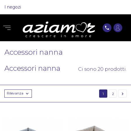
I negozi
phone
Accessori nanna
Accessori nanna
Ci sono 20 prodotti.
Rilevanza


1
2