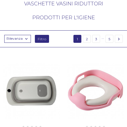
VASCHETTE VASINI RIDUTTORI
PRODOTTI PER L'IGIENE
…
Rilevanza


Filtro
1
2
3
5