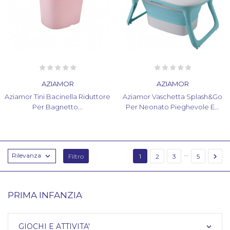
AZIAMOR
AZIAMOR
Aziamor Tini Bacinella Riduttore
Aziamor Vaschetta Splash&Go
Per Bagnetto...
Per Neonato Pieghevole E...
…
Rilevanza


Filtro
1
2
3
5
PRIMA INFANZIA
GIOCHI E ATTIVITA'
keyboard_arrow_down