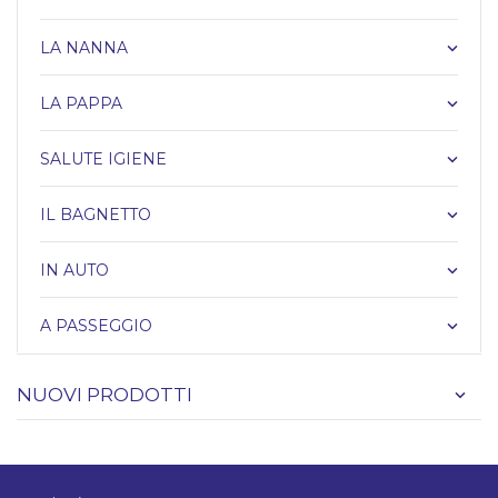
LA NANNA
keyboard_arrow_down
LA PAPPA
keyboard_arrow_down
SALUTE IGIENE
keyboard_arrow_down
IL BAGNETTO
keyboard_arrow_down
IN AUTO
keyboard_arrow_down
A PASSEGGIO
keyboard_arrow_down
NUOVI PRODOTTI