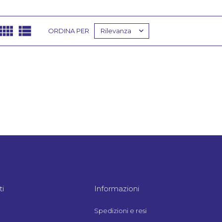



Rilevanza
ORDINA PER
i
Informazioni
Spedizioni e resi