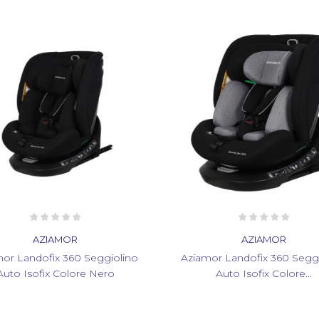
AZIAMOR
AZIAMOR
or Landofix 360 Seggiolino
Aziamor Landofix 360 Segg
Auto Isofix Colore Nero
Auto Isofix Colore...