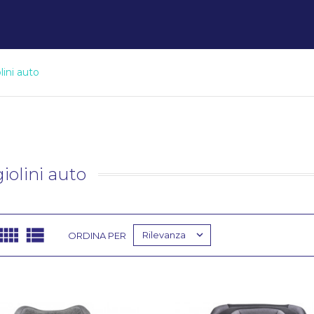
lini auto
iolini auto



Rilevanza
ORDINA PER