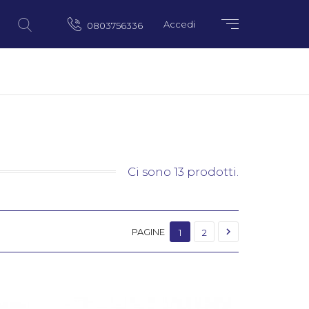
Accedi
0803756336
Ci sono 13 prodotti.

PAGINE
1
2