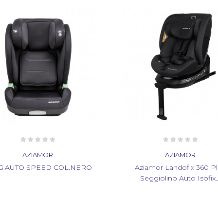
AZIAMOR
AZIAMOR
G.AUTO SPEED COL.NERO
Aziamor Landofix 360 P
Seggiolino Auto Isofix..