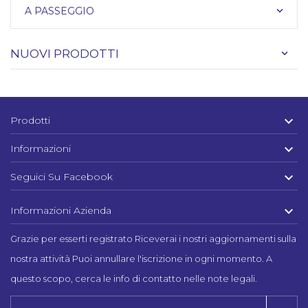
A PASSEGGIO
keyboard_arrow_down
NUOVI PRODOTTI

Prodotti

Informazioni

Seguici Su Facebook

Informazioni Azienda
Grazie per esserti registrato Riceverai i nostri aggiornamenti sulla
nostra attività Puoi annullare l'iscrizione in ogni momento. A
questo scopo, cerca le info di contatto nelle note legali.