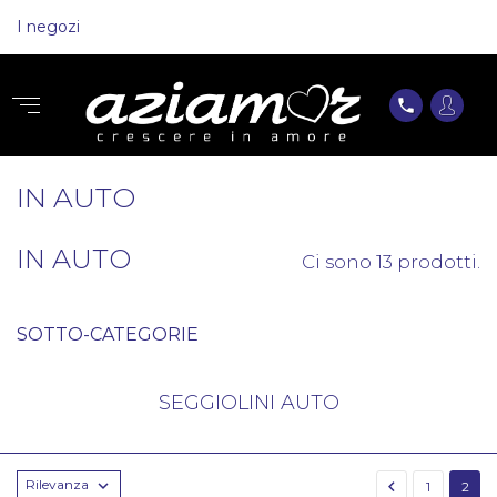
I negozi
phone
IN AUTO
IN AUTO
Ci sono 13 prodotti.
SOTTO-CATEGORIE
SEGGIOLINI AUTO
Rilevanza


1
2