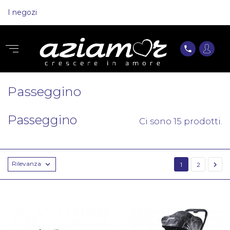
I negozi
phone
Passeggino
Passeggino
Ci sono 15 prodotti.
Rilevanza


1
2