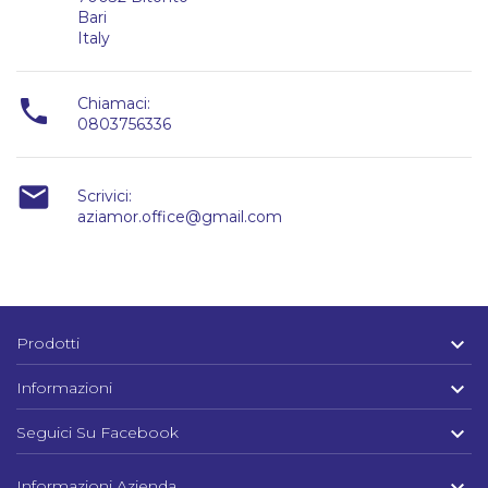
Bari
Italy

Chiamaci:
0803756336

Scrivici:
aziamor.office@gmail.com

Prodotti

Informazioni

Seguici Su Facebook
Informazioni Azienda